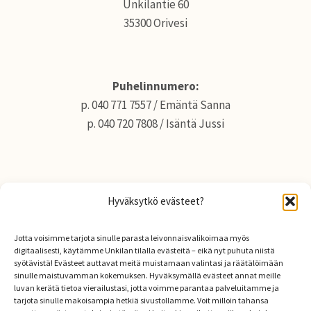
Unkilantie 60
35300 Orivesi
Puhelinnumero:
p. 040 771 7557 / Emäntä Sanna
p. 040 720 7808 / Isäntä Jussi
Sähköposti:
Hyväksytkö evästeet?
sanna.unkila@gmail.com
jussi.unkila@gmail.com
Jotta voisimme tarjota sinulle parasta leivonnaisvalikoimaa myös
digitaalisesti, käytämme Unkilan tilalla evästeitä – eikä nyt puhuta niistä
syötävistä! Evästeet auttavat meitä muistamaan valintasi ja räätälöimään
sinulle maistuvamman kokemuksen. Hyväksymällä evästeet annat meille
Unkila tila somessa
luvan kerätä tietoa vierailustasi, jotta voimme parantaa palveluitamme ja
tarjota sinulle makoisampia hetkiä sivustollamme. Voit milloin tahansa