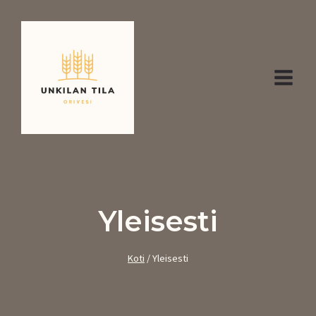
Siirry
sisältöön
Yleisesti
Koti
/
Yleisesti